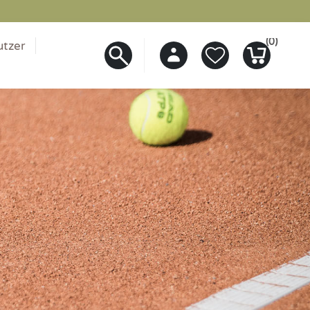
(0)
utzer